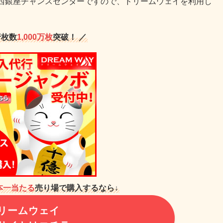
西銀座チャンスセンターですので、ドリームウェイを利用し
行枚数
1,000万枚
突破！ ／
本一当たる
売り場で購入するなら↓
リームウェイ