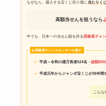
なぜなら、購入する宝くじ売り場に
当たりく
高額当せんを狙うなら
中でも、日本一の当せん額を誇る
西銀座チャ
西銀座チャンスセンターの凄さ
平成～令和の億万長者524名・
総額89
平成元年からジャンボ宝くじが36年間
こんな