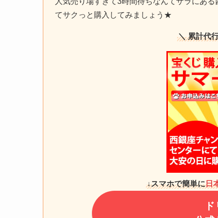
人気売り場すぎて3時間待ちなんてザラにある
てサクっと購入してみましょう★
＼ 累計代
↓スマホで簡単に
日
ド