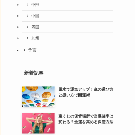
中部
中国
四国
九州
予言
新着記事
風水で運気アップ！傘の選び方
と扱い方で開運術
宝くじの保管場所で当選確率は
変わる？金運を高める保管方法