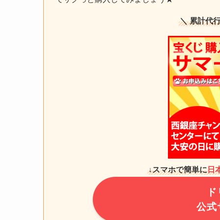
＼ 累計代
↓スマホで簡単に
日
ド
公式