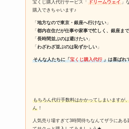
宝くじ購入代行サービス「
ドリームウェイ
」
購入できちゃいます♪
「
地方なので東京・銀座へ行けない
」
「
都内在住だが仕事や家事で忙しく、銀座ま
「
長時間並ぶのは避けたい
」
「
わざわざ並ぶのは恥ずかしい
」
そんな人たちに「
宝くじ購入代行
」は喜ばれ
もちろん代行手数料はかかってしまいますが
ん
！
人気売り場すぎて3時間待ちなんてザラにある
てサクっと購入してみましょう★