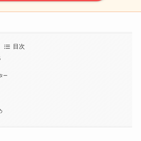
目次
5
ター
め