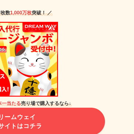
行枚数
1,000万枚
突破！ ／
本一当たる
売り場で購入するなら↓
リームウェイ
サイトはコチラ