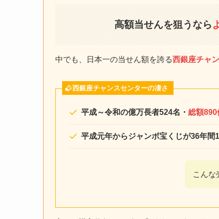
高額当せんを狙うなら
中でも、日本一の当せん額を誇る
西銀座チャ
西銀座チャンスセンターの凄さ
平成～令和の億万長者524名・
総額89
平成元年からジャンボ宝くじが36年間
こんな